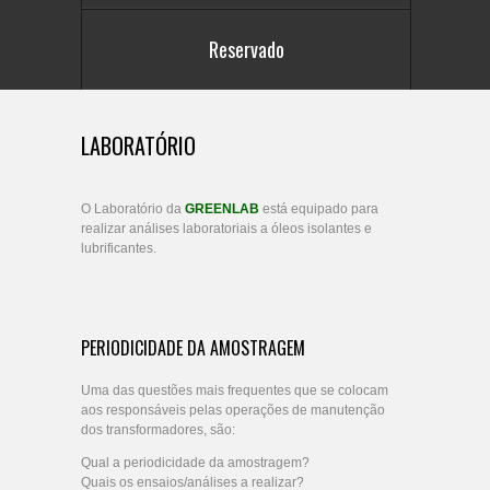
Reservado
LABORATÓRIO
O Laboratório da
GREENLAB
está equipado para
realizar análises laboratoriais a óleos isolantes e
lubrificantes.
PERIODICIDADE DA AMOSTRAGEM
Uma das questões mais frequentes que se colocam
aos responsáveis pelas operações de manutenção
dos transformadores, são:
Qual a periodicidade da amostragem?
Quais os ensaios/análises a realizar?