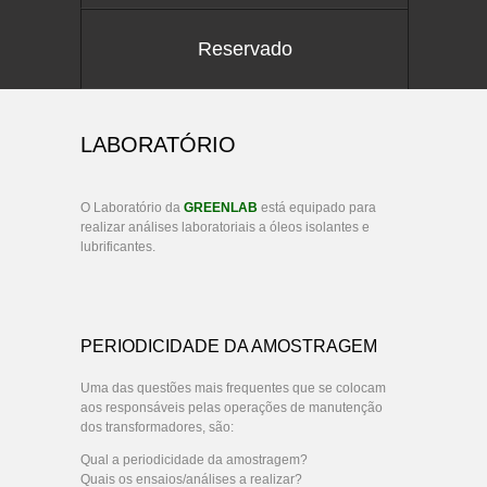
Reservado
LABORATÓRIO
O Laboratório da
GREENLAB
está equipado para
realizar análises laboratoriais a óleos isolantes e
lubrificantes.
PERIODICIDADE DA AMOSTRAGEM
Uma das questões mais frequentes que se colocam
aos responsáveis pelas operações de manutenção
dos transformadores, são:
Qual a periodicidade da amostragem?
Quais os ensaios/análises a realizar?